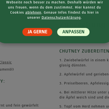
Webseite noch besser zu machen. Deshalb würden wir
uns freuen, wenn du dem zustimmst. Hier kannst du
Cookies
ablehnen
. Genaue Infos findest du hier in
unserer
Datenschutzerklärung
.
Zubereitung
JA GERNE
ANPASSEN
Gesamtzeit: 25 min
CHUTNEY ZUBEREITEN
1. Zwiebelwürfel in einem k
Classic
glasig dünsten.
lumenöl)
2. Apfelwürfel und geriebe
Y:
3. Preiselbeeren, Apfelessi
4. Bei mittlerer Hitze unte
die Äpfel weich sind und di
rnt und fein gewürfelt
5. Topf vom Herd nehmen un