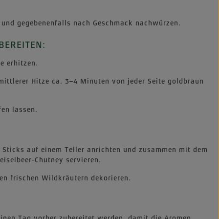
n und gegebenenfalls nach Geschmack nachwürzen.
BEREITEN:
e erhitzen.
 mittlerer Hitze ca. 3–4 Minuten von jeder Seite goldbraun
fen lassen.
c Sticks auf einem Teller anrichten und zusammen mit dem
eiselbeer-Chutney servieren.
en frischen Wildkräutern dekorieren.
inen Tag vorher zubereitet werden, damit die Aromen