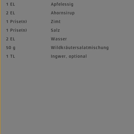
1 EL
Apfelessig
2 EL
Ahornsirup
1 Prise(n)
Zimt
1 Prise(n)
Salz
2 EL
Wasser
50 g
Wildkräutersalatmischung
1 TL
Ingwer, optional