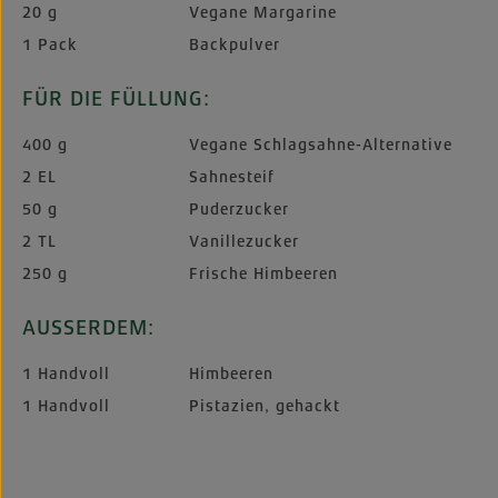
20 g
Vegane Margarine
1 Pack
Backpulver
FÜR DIE FÜLLUNG:
400 g
Vegane Schlagsahne-Alternative
2 EL
Sahnesteif
50 g
Puderzucker
2 TL
Vanillezucker
250 g
Frische Himbeeren
AUSSERDEM:
1 Handvoll
Himbeeren
1 Handvoll
Pistazien, gehackt