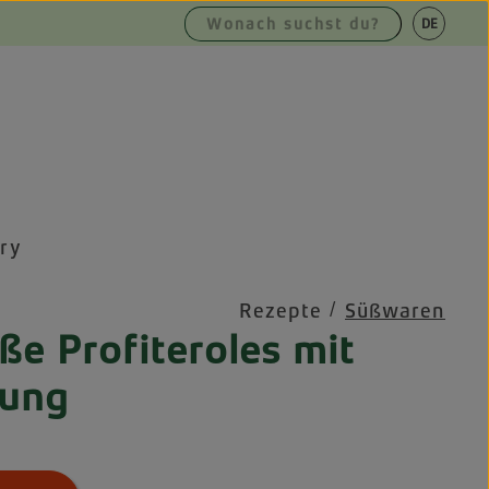
|
DE
EN
ry
/
Rezepte
Süßwaren
e Profiteroles mit
lung