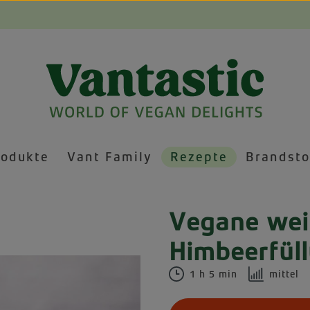
rodukte
Vant Family
Rezepte
Brandsto
Vegane weiß
Himbeerfül
1 h 5 min
mittel