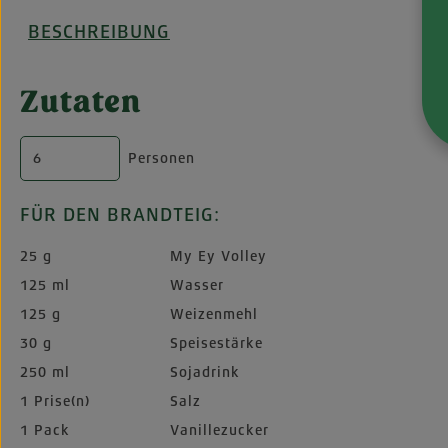
BESCHREIBUNG
Zutaten
Personen
FÜR DEN BRANDTEIG:
25 g
My Ey Volley
125 ml
Wasser
125 g
Weizenmehl
30 g
Speisestärke
250 ml
Sojadrink
1 Prise(n)
Salz
1 Pack
Vanillezucker