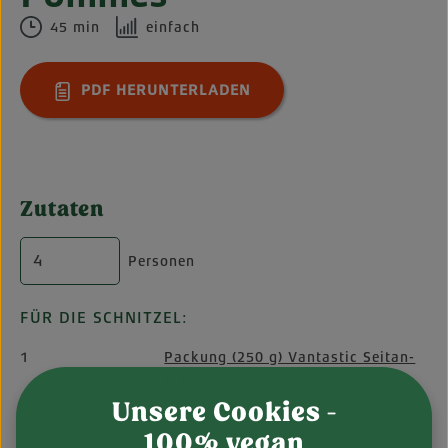
45 min
einfach
PDF HERUNTERLADEN
Zutaten
Personen
FÜR DIE SCHNITZEL:
1
Packung (250 g) Vantastic Seitan-
Fix
Unsere Cookies -
20 g
Hefeflocken
100% vegan
40 g
Kichererbsen- oder Reismehl