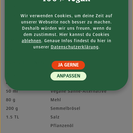
40 g
Pflanzenöl
40 g
Pflanzenöl
Wir verwenden Cookies, um deine Zeit auf
unserer Webseite noch besser zu machen.
0.5
Zwiebel, sehr fein geschnitten
Deshalb würden wir uns freuen, wenn du
300 ml
Wasser
dem zustimmst. Hier kannst du Cookies
Etwas
Worcestershiresauce, vegan
ablehnen
. Genaue Infos findest du hier in
unserer
Datenschutzerklärung
.
3 g
Liquid Smoke
FÜR DIE PANADE:
JA GERNE
30 g
Ei-Ersatz
ANPASSEN
80 ml
Mineralwasser
50 ml
Vegane Sahne-Alternative
80 g
Mehl
200 g
Semmelbrösel
1.5 TL
Salz
Pflanzenöl