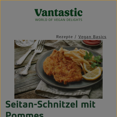
Zum Hauptinhalt springen
Rezepte
/
Vegan Basics
Bildergalerie überspringen
Seitan-Schnitzel mit
Pommes