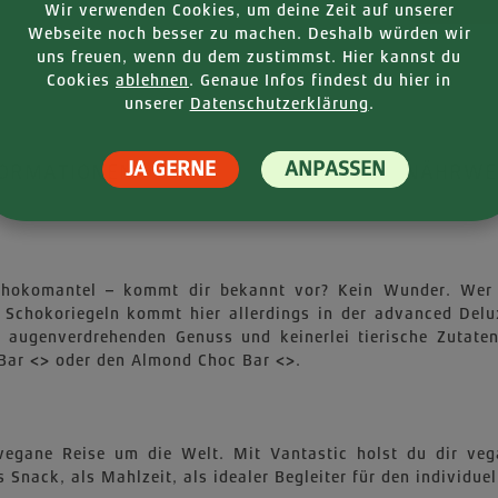
Wir verwenden Cookies, um deine Zeit auf unserer
Webseite noch besser zu machen. Deshalb würden wir
uns freuen, wenn du dem zustimmst. Hier kannst du
Cookies
ablehnen
. Genaue Infos findest du hier in
unserer
Datenschutzerklärung
.
JA GERNE
ANPASSEN
FORMATIONEN
NÄHRWE
 Schokomantel – kommt dir bekannt vor? Kein Wunder. We
en Schokoriegeln kommt hier allerdings in der advanced Del
n: augenverdrehenden Genuss und keinerlei tierische Zutat
Bar <> oder den Almond Choc Bar <>.
egane Reise um die Welt. Mit Vantastic holst du dir vega
Snack, als Mahlzeit, als idealer Begleiter für den individuel