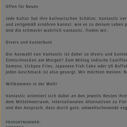
Offen für Neues
Jede Kultur hat ihre kulinarischen Schätze. Vantastic v
und zeitgemäß ernähren kannst, wie es zu deinem Leben pa
Und die schmeckt wahrlich vantastic, finden wir.
Divers und kunterbunt
Die Auswahl von Vantastic ist dabei so divers und kunt
Zimtschnecken am Morgen? Zum Mittag Indische Cauliflow
Samosa, Cickpea Fries, Japanese Fish Cake oder US Buffal
jeden Geschmack ist also gesorgt. Wir möchten meinen: N
Willkommen in der Welt!
Vantastic orientiert sich dabei an den jeweils Besten ih
dem Mittelmeerraum, internationalen Alternativen zu Fle
und den Anspruch, dass durch gute, umweltschonende vega
PRODUKTNUMMER: