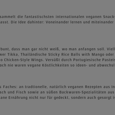
ersammelt die fantastischsten internationalen veganen Sna
sst. Die Idee dahinter: Voneinander lernen und miteinander
erbunt, dass man gar nicht weiß, wo man anfangen soll. Vie
er Tikka, Thailändische Sticky Rice Balls with Mango oder 
o Chicken-Style Wings. Versüßt durch Portugiesische Pastei
och nie waren vegane Köstlichkeiten so ideen- und abwechsl
res Faches: an tradtionelle, natürlich veganen Rezepten aus 
isch und Fisch sowie an süßen Backwaren-Spezialitäten aus
ne Ernährung nicht nur für gedeckt, sondern auch gesorgt i