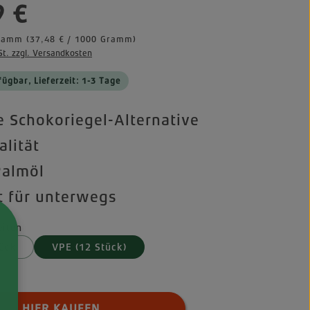
eis:
9 €
Gramm
(37,48 € / 1000 Gramm)
St. zzgl. Versandkosten
fügbar, Lieferzeit: 1-3 Tage
 Schokoriegel-Alternative
alität
Palmöl
t für unterwegs
iten
tück
VPE (12 Stück)
 Anzahl: Gib den gewünschten Wert ei
HIER KAUFEN