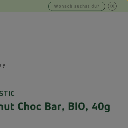
|
DE
EN
ry
STIC
ut Choc Bar, BIO, 40g