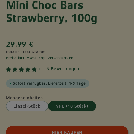
Mini Choc Bars
Strawberry, 100g
Regulärer Preis:
29,99 €
Inhalt:
1000 Gramm
Preise inkl. MwSt. zzgl. Versandkosten
3 Bewertungen
¹
Sofort verfügbar, Lieferzeit: 1-3 Tage
Mengeneinheiten
Einzel-Stück
VPE (10 Stück)
Produkt Anzahl: Gib den gewünschten Wert ei
HIER KAUFEN