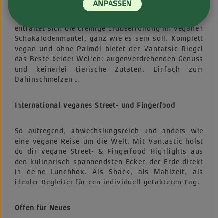
ANPASSEN
Strawberry lieben! Leicht gekühlt im Sommer oder
als Ganzjahressüßigkeit für Groß und Klein – hier
entfaltet sich die cremige Erdbeerfüllung im veganen
Schakalodenmantel, ganz wie es sein soll. Komplett
vegan und ohne Palmöl bietet der Vantatsic Riegel
das Beste beider Welten: augenverdrehenden Genuss
und keinerlei tierische Zutaten. Einfach zum
Dahinschmelzen …
International veganes Street- und Fingerfood
So aufregend, abwechslungsreich und anders wie
eine vegane Reise um die Welt. Mit Vantastic holst
du dir vegane Street- & Fingerfood Highlights aus
den kulinarisch spannendsten Ecken der Erde direkt
in deine Lunchbox. Als Snack, als Mahlzeit, als
idealer Begleiter für den individuell getakteten Tag.
Offen für Neues