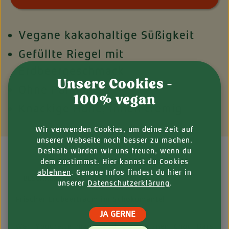
Vegane kakaohaltige Süßigkeit
Gefüllte Riegel mit
Erdbeergeschmack
Unsere Cookies -
Ohne Palmöl
100% vegan
Knackige Hülle, innen cremig
Wir verwenden Cookies, um deine Zeit auf
unserer Webseite noch besser zu machen.
Deshalb würden wir uns freuen, wenn du
dem zustimmst. Hier kannst du Cookies
ablehnen
. Genaue Infos findest du hier in
BESCHREIBUNG
unserer
Datenschutzerklärung
.
Frischer Erdbeertraum im Schokomantel
JA GERNE
Wer Yogurette mag, wird die veganen Choc Bars