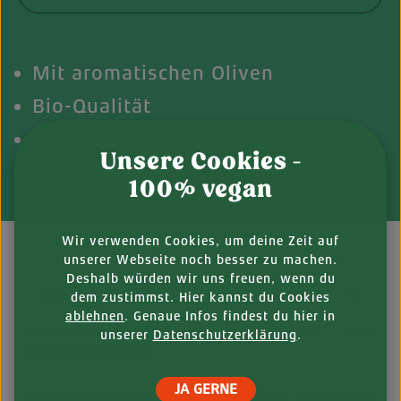
Mit aromatischen Oliven
Bio-Qualität
Soja aus Italien
Unsere Cookies -
Neue Rezeptur
100% vegan
Wir verwenden Cookies, um deine Zeit auf
unserer Webseite noch besser zu machen.
Deshalb würden wir uns freuen, wenn du
BESCHREIBUNG
dem zustimmst. Hier kannst du Cookies
ablehnen
. Genaue Infos findest du hier in
Hervorragender Bio-Tofu, offen für neue
unserer
Datenschutzerklärung
.
Geschmackswelten
JA GERNE
Der fantastische Bio-Tofu von Vantastic ist einmalig