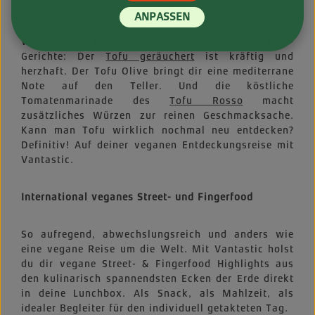
in seiner Vielfalt. Neben dem klassischen
Natur-Tofu
ANPASSEN
eröffnen weitere Geschmacksrichtungen ganz neue
Wege auf der Entdeckungsreise in die Welt der Tofu-
Gerichte: Der
Tofu geräuchert
ist kräftig und
herzhaft. Der Tofu Olive bringt dir eine mediterrane
Note auf den Teller. Und die köstliche
Tomatenmarinade des
Tofu Rosso
macht
zusätzliches Würzen zur reinen Geschmacksache.
Kann man Tofu wirklich nochmal neu entdecken?
Definitiv! Auf deiner veganen Entdeckungsreise mit
Vantastic.
International veganes Street- und Fingerfood
So aufregend, abwechslungsreich und anders wie
eine vegane Reise um die Welt. Mit Vantastic holst
du dir vegane Street- & Fingerfood Highlights aus
den kulinarisch spannendsten Ecken der Erde direkt
in deine Lunchbox. Als Snack, als Mahlzeit, als
idealer Begleiter für den individuell getakteten Tag.