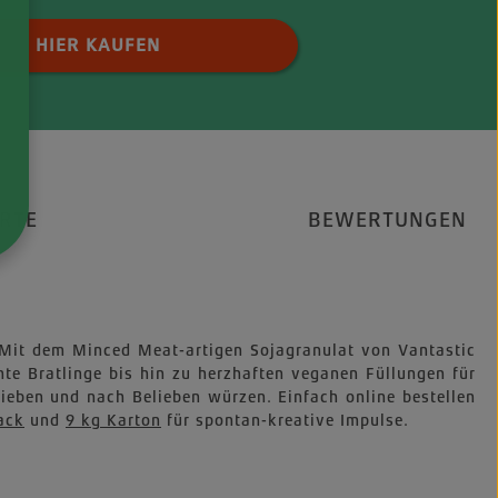
 Anzahl: Gib den gewünschten Wert ei
HIER KAUFEN
RTE
BEWERTUNGEN
ü. Mit dem Minced Meat-artigen Sojagranulat von Vantastic
te Bratlinge bis hin zu herzhaften veganen Füllungen für
ieben und nach Belieben würzen. Einfach online bestellen
ack
und
9 kg Karton
für spontan-kreative Impulse.