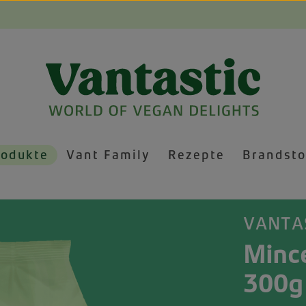
rodukte
Vant Family
Rezepte
Brandsto
VANTA
Mince
300g