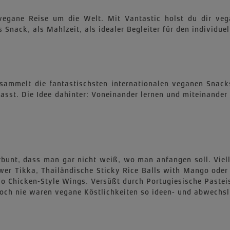
egane Reise um die Welt. Mit Vantastic holst du dir vega
Snack, als Mahlzeit, als idealer Begleiter für den individuel
ersammelt die fantastischsten internationalen veganen Sna
sst. Die Idee dahinter: Voneinander lernen und miteinander
erbunt, dass man gar nicht weiß, wo man anfangen soll. Vie
er Tikka, Thailändische Sticky Rice Balls with Mango oder 
o Chicken-Style Wings. Versüßt durch Portugiesische Pastei
och nie waren vegane Köstlichkeiten so ideen- und abwechsl