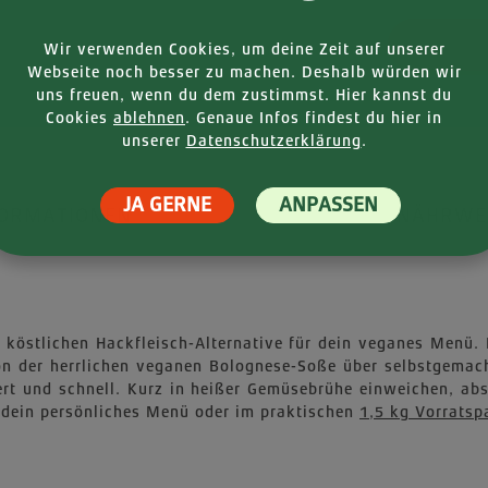
Produkt
Wir verwenden Cookies, um deine Zeit auf unserer
Webseite noch besser zu machen. Deshalb würden wir
uns freuen, wenn du dem zustimmst. Hier kannst du
Cookies
ablehnen
. Genaue Infos findest du hier in
unserer
Datenschutzerklärung
.
JA GERNE
ANPASSEN
FORMATIONEN
NÄHRWE
die köstlichen Hackfleisch-Alternative für dein veganes Men
on der herrlichen veganen Bolognese-Soße über selbstgemach
rt und schnell. Kurz in heißer Gemüsebrühe einweichen, abs
r dein persönliches Menü oder im praktischen
1,5 kg Vorratsp