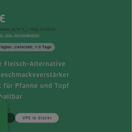
eis:
€
Gramm
(8,97 € / 1000 Gramm)
St. zzgl. Versandkosten
fügbar, Lieferzeit: 1-3 Tage
 Fleisch-Alternative
eschmacksverstärker
t für Pfanne und Topf
haltbar
iten
tück
VPE (6 Stück)