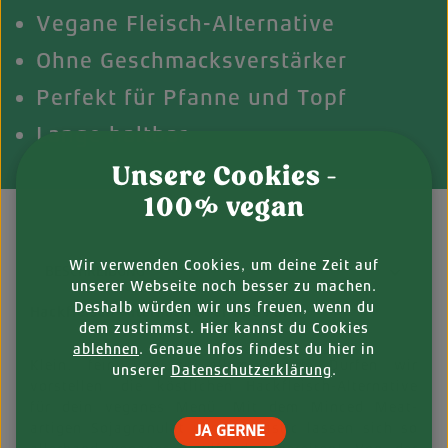
Vegane Fleisch-Alternative
Ohne Geschmacksverstärker
Perfekt für Pfanne und Topf
Lange haltbar
Unsere Cookies -
100% vegan
Wir verwenden Cookies, um deine Zeit auf
BESCHREIBUNG
unserer Webseite noch besser zu machen.
Deshalb würden wir uns freuen, wenn du
Hackfleisch-Alternative für alle Fälle
dem zustimmst. Hier kannst du Cookies
ablehnen
. Genaue Infos findest du hier in
Klein, fein und zu allem bereit. Dürfen wir
unserer
Datenschutzerklärung
.
vorstellen: die köstlichen Hackfleisch-Alternative
für dein veganes Menü. Mit dem Minced Meat-
artigen Sojagranulat von Vantastic lassen sich so
JA GERNE