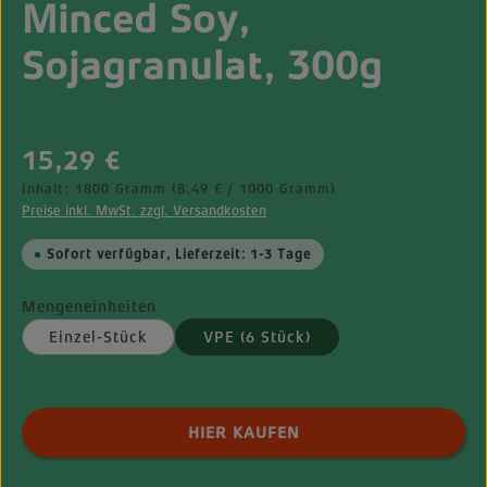
Minced Soy,
Sojagranulat, 300g
Regulärer Preis:
15,29 €
Inhalt:
1800 Gramm
(8,49 € / 1000 Gramm)
Preise inkl. MwSt. zzgl. Versandkosten
Sofort verfügbar, Lieferzeit: 1-3 Tage
Mengeneinheiten
Einzel-Stück
VPE (6 Stück)
Produkt Anzahl: Gib den gewünschten Wert ei
HIER KAUFEN