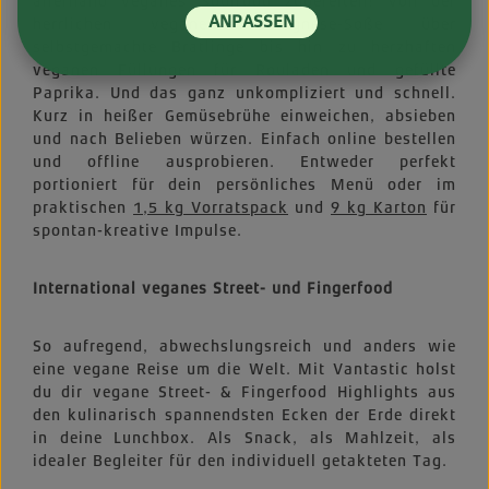
allerhand veganes Soulfood zubereiten! Von der
ANPASSEN
herrlichen veganen Bolognese-Soße über
selbstgemachte Bratlinge bis hin zu herzhaften
veganen Füllungen für Rouladen und gefüllte
Paprika. Und das ganz unkompliziert und schnell.
Kurz in heißer Gemüsebrühe einweichen, absieben
und nach Belieben würzen. Einfach online bestellen
und offline ausprobieren. Entweder perfekt
portioniert für dein persönliches Menü oder im
praktischen
1,5 kg Vorratspack
und
9 kg Karton
für
spontan-kreative Impulse.
International veganes Street- und Fingerfood
So aufregend, abwechslungsreich und anders wie
eine vegane Reise um die Welt. Mit Vantastic holst
du dir vegane Street- & Fingerfood Highlights aus
den kulinarisch spannendsten Ecken der Erde direkt
in deine Lunchbox. Als Snack, als Mahlzeit, als
idealer Begleiter für den individuell getakteten Tag.