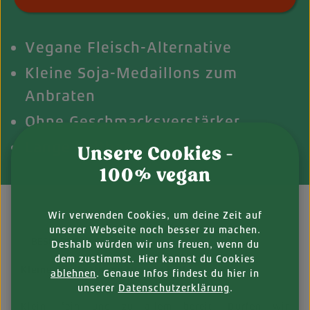
Vegane Fleisch-Alternative
Kleine Soja-Medaillons zum
Anbraten
Ohne Geschmacksverstärker
Lange haltbar
Unsere Cookies -
100% vegan
Wir verwenden Cookies, um deine Zeit auf
unserer Webseite noch besser zu machen.
BESCHREIBUNG
Deshalb würden wir uns freuen, wenn du
dem zustimmst. Hier kannst du Cookies
Kleine Sojabratlinge für alle Fälle
ablehnen
. Genaue Infos findest du hier in
unserer
Datenschutzerklärung
.
Klein, fein und zu allem bereit. Dürfen wir