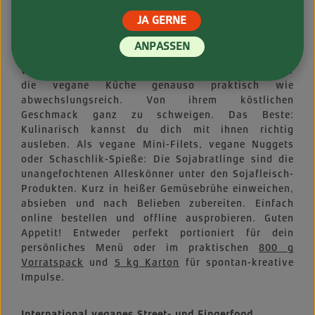
vorstellen: die köstlichen Kernstücke für dein
JA GERNE
veganes Menü. Mariniere oder paniere sie, wirf sie
auf den Grill oder hau sie in die Pfanne! Mach mit
ANPASSEN
ihnen, was du willst, wie du es willst, wann du
willst. Denn die Vantastic Soy Medaillons sind für
die vegane Küche genauso praktisch wie
abwechslungsreich. Von ihrem köstlichen
Geschmack ganz zu schweigen. Das Beste:
Kulinarisch kannst du dich mit ihnen richtig
ausleben. Als vegane Mini-Filets, vegane Nuggets
oder Schaschlik-Spieße: Die Sojabratlinge sind die
unangefochtenen Alleskönner unter den Sojafleisch-
Produkten. Kurz in heißer Gemüsebrühe einweichen,
absieben und nach Belieben zubereiten. Einfach
online bestellen und offline ausprobieren. Guten
Appetit! Entweder perfekt portioniert für dein
persönliches Menü oder im praktischen
800 g
Vorratspack
und
5 kg Karton
für spontan-kreative
Impulse.
International veganes Street- und Fingerfood