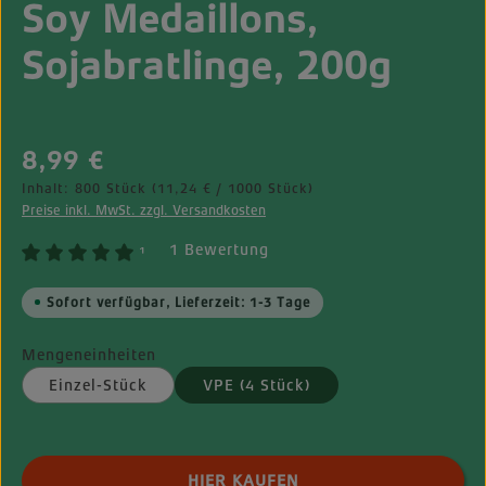
Soy Medaillons,
Sojabratlinge, 200g
Regulärer Preis:
8,99 €
Inhalt:
800 Stück
(11,24 € / 1000 Stück)
Preise inkl. MwSt. zzgl. Versandkosten
1 Bewertung
¹
Sofort verfügbar, Lieferzeit: 1-3 Tage
Mengeneinheiten
Einzel-Stück
VPE (4 Stück)
Produkt Anzahl: Gib den gewünschten Wert ei
HIER KAUFEN