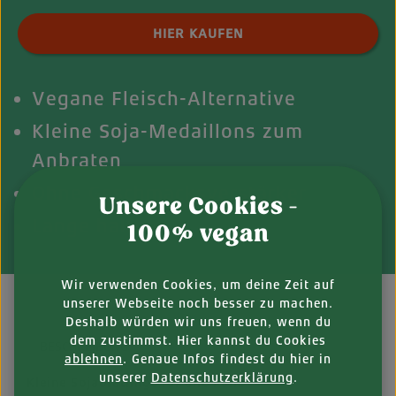
Produkt Anzahl: Gib den gewünschten Wert ei
HIER KAUFEN
Vegane Fleisch-Alternative
Kleine Soja-Medaillons zum
Anbraten
Ohne Geschmacksverstärker
Unsere Cookies -
Lange haltbar
100% vegan
Wir verwenden Cookies, um deine Zeit auf
unserer Webseite noch besser zu machen.
Deshalb würden wir uns freuen, wenn du
dem zustimmst. Hier kannst du Cookies
BESCHREIBUNG
ablehnen
. Genaue Infos findest du hier in
unserer
Datenschutzerklärung
.
Kleine Sojabratlinge für alle Fälle