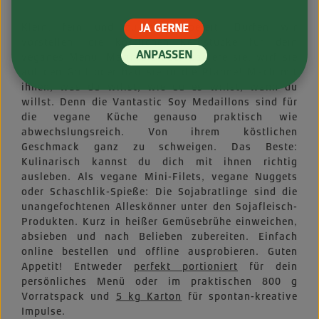
Klein, fein und zu allem bereit. Dürfen wir
JA GERNE
vorstellen: die köstlichen Kernstücke für dein
ANPASSEN
veganes Menü. Mariniere oder paniere sie, wirf sie
auf den Grill oder hau sie in die Pfanne! Mach mit
ihnen, was du willst, wie du es willst, wann du
willst. Denn die Vantastic Soy Medaillons sind für
die vegane Küche genauso praktisch wie
abwechslungsreich. Von ihrem köstlichen
Geschmack ganz zu schweigen. Das Beste:
Kulinarisch kannst du dich mit ihnen richtig
ausleben. Als vegane Mini-Filets, vegane Nuggets
oder Schaschlik-Spieße: Die Sojabratlinge sind die
unangefochtenen Alleskönner unter den Sojafleisch-
Produkten. Kurz in heißer Gemüsebrühe einweichen,
absieben und nach Belieben zubereiten. Einfach
online bestellen und offline ausprobieren. Guten
Appetit! Entweder
perfekt portioniert
für dein
persönliches Menü oder im praktischen 800 g
Vorratspack und
5 kg Karton
für spontan-kreative
Impulse.