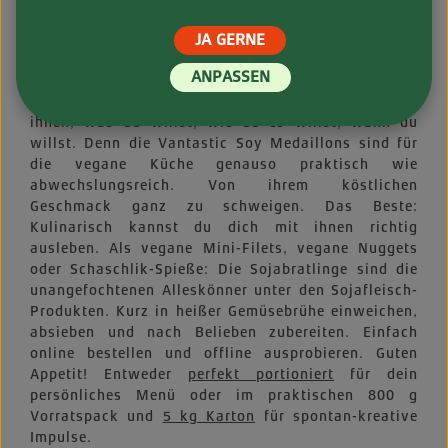
Klein, fein und zu allem bereit. Dürfen wir
JA GERNE
vorstellen: die köstlichen Kernstücke für dein
ANPASSEN
veganes Menü. Mariniere oder paniere sie, wirf sie
auf den Grill oder hau sie in die Pfanne! Mach mit
ihnen, was du willst, wie du es willst, wann du
willst. Denn die Vantastic Soy Medaillons sind für
die vegane Küche genauso praktisch wie
abwechslungsreich. Von ihrem köstlichen
Geschmack ganz zu schweigen. Das Beste:
Kulinarisch kannst du dich mit ihnen richtig
ausleben. Als vegane Mini-Filets, vegane Nuggets
oder Schaschlik-Spieße: Die Sojabratlinge sind die
unangefochtenen Alleskönner unter den Sojafleisch-
Produkten. Kurz in heißer Gemüsebrühe einweichen,
absieben und nach Belieben zubereiten. Einfach
online bestellen und offline ausprobieren. Guten
Appetit! Entweder
perfekt portioniert
für dein
persönliches Menü oder im praktischen 800 g
Vorratspack und
5 kg Karton
für spontan-kreative
Impulse.