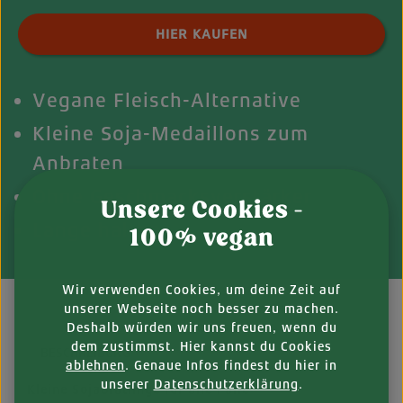
Produkt Anzahl: Gib den gewünschten Wert ei
HIER KAUFEN
Vegane Fleisch-Alternative
Kleine Soja-Medaillons zum
Anbraten
Ohne Geschmacksverstärker
Unsere Cookies -
Lange haltbar
100% vegan
Wir verwenden Cookies, um deine Zeit auf
unserer Webseite noch besser zu machen.
Deshalb würden wir uns freuen, wenn du
dem zustimmst. Hier kannst du Cookies
BESCHREIBUNG
ablehnen
. Genaue Infos findest du hier in
unserer
Datenschutzerklärung
.
Kleine Sojabratlinge für alle Fälle