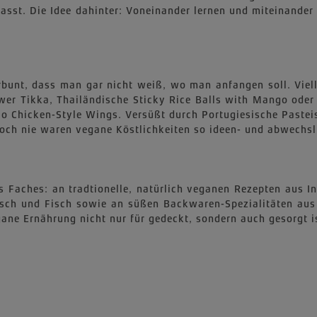
sst. Die Idee dahinter: Voneinander lernen und miteinander
erbunt, dass man gar nicht weiß, wo man anfangen soll. Vie
er Tikka, Thailändische Sticky Rice Balls with Mango oder 
o Chicken-Style Wings. Versüßt durch Portugiesische Pastei
och nie waren vegane Köstlichkeiten so ideen- und abwechsl
res Faches: an tradtionelle, natürlich veganen Rezepten aus 
isch und Fisch sowie an süßen Backwaren-Spezialitäten aus
ne Ernährung nicht nur für gedeckt, sondern auch gesorgt i