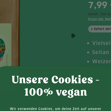
Regulärer Pr
7,99 
Inhalt:
750 
Preise inkl. Mw
Sofort ver
Vielse
Seitan
Weizen
Protei
Unsere Cookies -
Produkt
100% vegan
Wir verwenden Cookies, um deine Zeit auf unserer