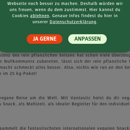
Webseite noch besser zu machen. Deshalb würden wir
uns freuen, wenn du dem zustimmst. Hier kannst du
Cookies
ablehnen
. Genaue Infos findest du hier in
unserer
Datenschutzerklärung
.
FORMATIONEN
NÄHRWE
JA GERNE
ANPASSEN
istenz des rein pflanzlichen Seitans hat schon viele überzeu
Im Nullkommanix zubereitet, lässt sich der rein pflanzlich
macht schmeckt alles besser. Also, nichts wie ran an den Se
h im 25 kg-Paket!
egane Reise um die Welt. Mit Vantastic holst du dir vega
Snack, als Mahlzeit, als idealer Begleiter für den individuel
ersammelt die fantastischsten internationalen veganen Sna