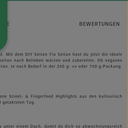
RTE
BEWERTUNGEN
gt. Mit dem DIY Seitan Fix Seitan hast du jetzt die ideale
e Seitan nach Belieben würzen und zubereiten. Ob veganes
itan. Je nach Bedarf in der 250 g- <> oder 750 g-Packung.
ne Street- & Fingerfood Highlights aus den kulinarisch
l getakteten Tag.
cks unter einem Dach, damit du dich so abwechslungsreich