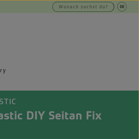
|
DE
EN
ry
STIC
stic DIY Seitan Fix