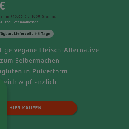
eis:
€
Gramm
(10,65 € / 1000 Gramm)
St. zzgl. Versandkosten
fügbar, Lieferzeit: 1-3 Tage
itige vegane Fleisch-Alternative
 zum Selbermachen
gluten in Pulverform
nreich & pflanzlich
 Anzahl: Gib den gewünschten Wert ei
HIER KAUFEN