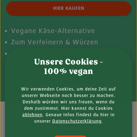
Produkt Anzahl: Gib den gewünschten Wert ei
HIER KAUFEN
Vegane Käse-Alternative
Zum Verfeinern & Würzen
Ideal zur Herstellung von
Unsere Cookies -
Hefeschmelz und anderen veganen
100% vegan
Käsealternativen
Mit den Vitaminen B2, B3, B5 & B6
Wir verwenden Cookies, um deine Zeit auf
unserer Webseite noch besser zu machen.
Deshalb würden wir uns freuen, wenn du
dem zustimmst. Hier kannst du Cookies
ablehnen
. Genaue Infos findest du hier in
unserer
Datenschutzerklärung
.
BESCHREIBUNG