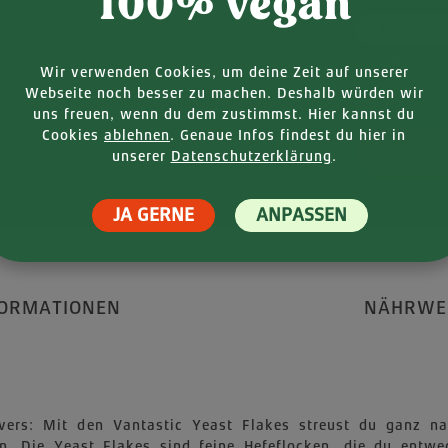
100% vegan
Mengeneinhe
Einzel-S
VPE (6 S
Wir verwenden Cookies, um deine Zeit auf unserer
Webseite noch besser zu machen. Deshalb würden wir
uns freuen, wenn du dem zustimmst. Hier kannst du
Produkt
Cookies
ablehnen
. Genaue Infos findest du hier in
unserer
Datenschutzerklärung
.
JA GERNE
ANPASSEN
FORMATIONEN
NÄHRWE
lovers: Mit den Vantastic Yeast Flakes streust du ganz n
. Die Yeast Flakes sind feine Hefeflocken, die du entwe