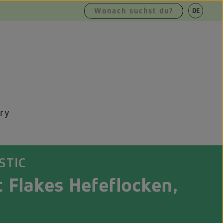
|
DE
EN
ry
STIC
 Flakes Hefeflocken,