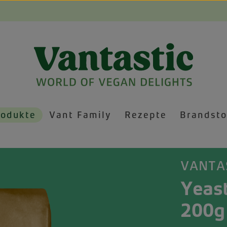
rodukte
Vant Family
Rezepte
Brandsto
VANTA
Yeast
200g