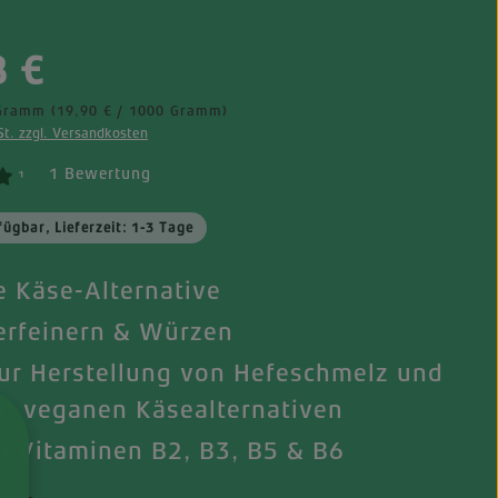
eis:
8 €
 Gramm
(19,90 € / 1000 Gramm)
St. zzgl. Versandkosten
1 Bewertung
¹
fügbar, Lieferzeit: 1-3 Tage
 Käse-Alternative
rfeinern & Würzen
zur Herstellung von Hefeschmelz und
n veganen Käsealternativen
n Vitaminen B2, B3, B5 & B6