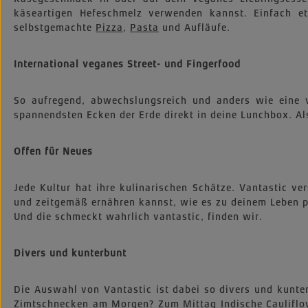
käseartigen Hefeschmelz verwenden kannst. Einfach 
selbstgemachte
Pizza
,
Pasta
und Aufläufe.
International veganes Street- und Fingerfood
So aufregend, abwechslungsreich und anders wie eine v
spannendsten Ecken der Erde direkt in deine Lunchbox. Als 
Offen für Neues
Jede Kultur hat ihre kulinarischen Schätze. Vantastic v
und zeitgemäß ernähren kannst, wie es zu deinem Leben pa
Und die schmeckt wahrlich vantastic, finden wir.
Divers und kunterbunt
Die Auswahl von Vantastic ist dabei so divers und kunt
Zimtschnecken am Morgen? Zum Mittag Indische Cauliflow