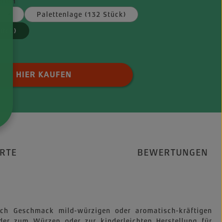
iten
tück
Palettenlage (132 Stück)
tück)
 Anzahl: Gib den gewünschten Wert ei
HIER KAUFEN
RTE
BEWERTUNGEN
ach Geschmack mild-würzigen oder aromatisch-kräftigen
der zum Würzen oder zur kinderleichten Herstellung für