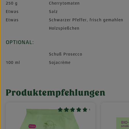
250 g
Cherrytomaten
Etwas
Salz
Etwas
Schwarzer Pfeffer, frisch gemahlen
Holzspießchen
OPTIONAL:
Schuß Prosecco
100 ml
Sojacrème
Produktempfehlungen
Produktgalerie überspringen
¹