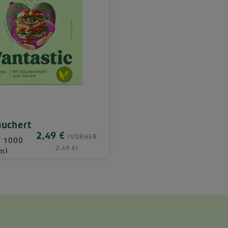
äuchert
2,49 €
Regulärer Preis:
(VORHER
/ 1000
2,49 €)
m)