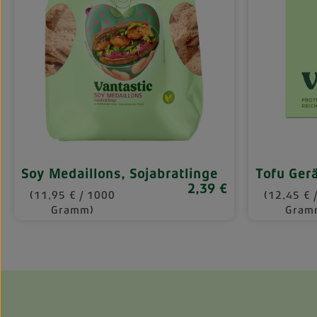
Soy Medaillons, Sojabratlinge
Tofu Ger
2,39 €
Regulärer Preis:
(11,95 € / 1000
(12,45 € 
Gramm)
Gram