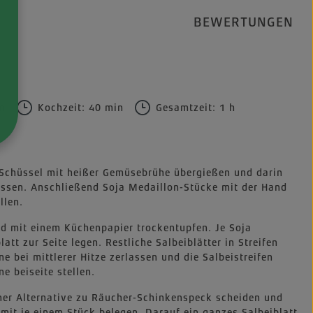
BEWERTUNGEN
in
Kochzeit: 40 min
Gesamtzeit: 1 h
r Schüssel mit heißer Gemüsebrühe übergießen und darin
assen. Anschließend Soja Medaillon-Stücke mit der Hand
llen.
nd mit einem Küchenpapier trockentupfen. Je Soja
att zur Seite legen. Restliche Salbeiblätter in Streifen
e bei mittlerer Hitze zerlassen und die Salbeistreifen
e beiseite stellen.
ner Alternative zu Räucher-Schinkenspeck scheiden und
mit je einem Stück belegen. Darauf ein ganzes Salbeiblatt