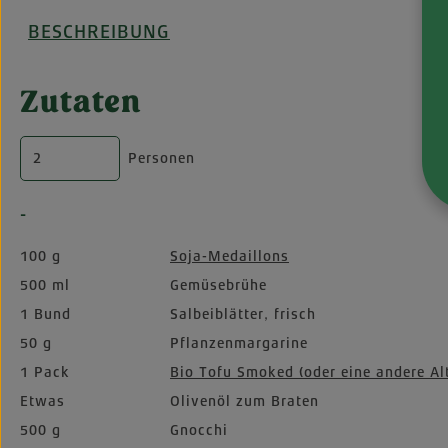
BESCHREIBUNG
Zutaten
Personen
-
100 g
Soja-Medaillons
500 ml
Gemüsebrühe
1 Bund
Salbeiblätter, frisch
50 g
Pflanzenmargarine
1 Pack
Bio Tofu Smoked (oder eine andere Al
Etwas
Olivenöl zum Braten
500 g
Gnocchi