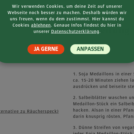
Wir verwenden Cookies, um deine Zeit auf unserer
Webseite noch besser zu machen. Deshalb würden wir
uns freuen, wenn du dem zustimmst. Hier kannst du
Cookies
ablehnen
. Genaue Infos findest du hier in
Zubereitung
unserer
Datenschutzerklärung
.
Zubereitungszeit: 20 m
JA GERNE
ANPASSEN
-
1. Soja Medaillons in eine
ca. 15-20 Minuten ziehen l
ausdrücken und beiseite ste
2. Salbeiblätter waschen u
Medaillon-Stück ein Salbeibl
hacken. Alsan in einer Pfann
ternative zu Räucherspeck)
darin knusprig rösten, Pfann
3. Dünne Streifen von vega
jedes Soja Medaillon-Stück 