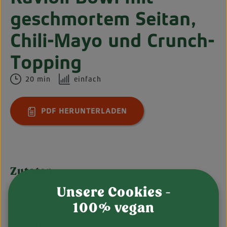
geschmortem Seitan,
Chili-Mayo und Crunch-
Topping
20 min
einfach
PDF HERUNTERLADEN
Zutaten
Unsere Cookies -
Personen
100% vegan
FÜR DIE RAVIOLI BOWL: