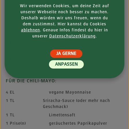
Wir verwenden Cookies, um deine Zeit auf
2 Pack
Vantastic Italian Ravioli Geschmorter
unserer Webseite noch besser zu machen.
Seitan
Deshalb würden wir uns freuen, wenn du
dem zustimmst. Hier kannst du Cookies
1 St.
Zucchini, in feine Streifen gehobelt
ablehnen
. Genaue Infos findest du hier in
1 St.
Karotte, in Julienne geschnitten
unserer
Datenschutzerklärung
.
1 Handvoll
Babyspinat
1 St.
Avocado, in Scheiben geschnitten
JA GERNE
4 EL
Granatapfelkerne
ANPASSEN
1 St.
Limette, in Spalten geschnitten
FÜR DIE CHILI-MAYO:
4 EL
vegane Mayonnaise
1 TL
Sriracha-Sauce (oder mehr nach
Geschmack)
1 TL
Limettensaft
1 Prise(n)
geräuchertes Paprikapulver