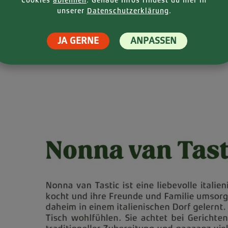
Cookies
ablehnen
. Genaue Infos findest du hier in
unserer
Datenschutzerklärung
.
JA GERNE
ANPASSEN