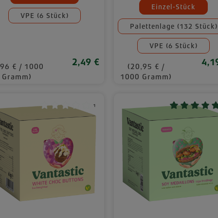
hlen
Mengeneinheite
Einzel-Stück
VPE (6 Stück)
Palettenlage (132 Stück)
VPE (6 Stück)
2,49 €
4,1
Regulärer Preis:
Regu
,96 € / 1000
(20,95 € /
Gramm)
1000 Gramm)
¹