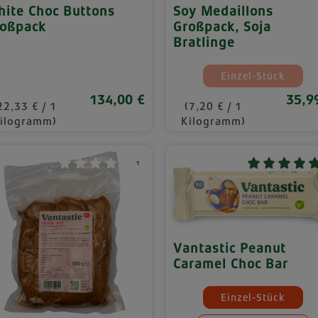
ite Choc Buttons
Soy Medaillons
oßpack
Großpack, Soja
Bratlinge
Mengeneinheite
Einzel-Stück
(Diese Option 
134,00 €
35,9
Regulärer Preis:
Regulä
22,33 € / 1
(7,20 € / 1
ilogramm)
Kilogramm)
¹
Vantastic Peanut
Caramel Choc Bar
Mengeneinheite
Einzel-Stück