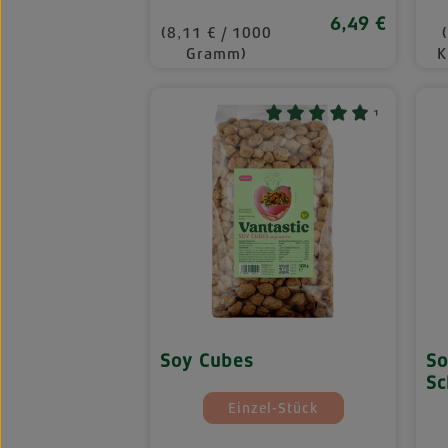
6,49 €
Regulärer Preis:
(8,11 € / 1000
Gramm)
K
¹
Soy Cubes
So
Sc
auswä
Mengeneinheiten
Einzel-Stück
(Diese Option ist zurzeit 
M