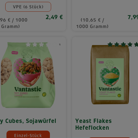
VPE (6 Stück)
2,49 €
7,9
Regulärer Preis:
Regu
,96 € / 1000
(10,65 € /
Gramm)
1000 Gramm)
¹
y Cubes, Sojawürfel
Yeast Flakes
Hefeflocken
auswählen
engeneinheiten
Einzel-Stück