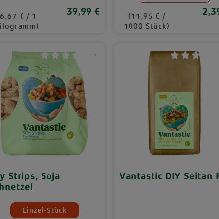
39,99 €
2,3
Regulärer Preis:
Regu
(6,67 € / 1
(11,95 € /
ilogramm)
1000 Stück)
¹
y Strips, Soja
Vantastic DIY Seitan 
hnetzel
hlen
nicht verfügbar.)
auswählen
engeneinheiten
Einzel-Stück