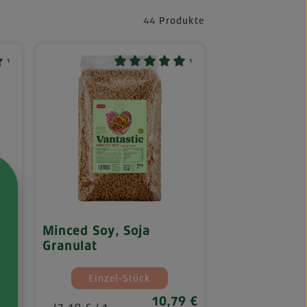
44 Produkte
¹
¹
Minced Soy, Soja
Granulat
auswählen
auswählen
n
Mengeneinheiten
Einzel-Stück
(Diese Option ist zurzeit nicht verfügbar.
10,79 €
Regulärer Preis: