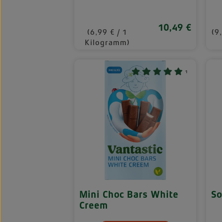
10,49 €
Regulärer Preis:
(6,99 € / 1
(9
Kilogramm)
¹
Mini Choc Bars White
So
Creem
M