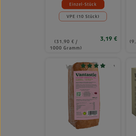
auswä
Mengeneinheiten
Einzel-Stück
VPE (10 Stück)
3,19 €
Regulärer Preis:
(31,90 € /
(9
1000 Gramm)
¹