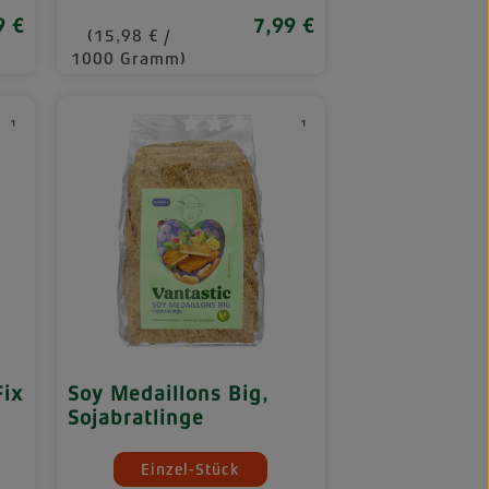
9 €
7,99 €
lärer Preis:
Regulärer Preis:
(15,98 € /
1000 Gramm)
¹
¹
Fix
Soy Medaillons Big,
Sojabratlinge
auswählen
Mengeneinheiten
Einzel-Stück