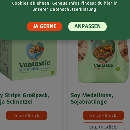
(26,98 € /
Cookies
ablehnen
. Genaue Infos findest du hier in
000 Gramm)
7,4
Regu
unserer
Datenschutzerklärung
.
¹
JA GERNE
ANPASSEN
y Strips Großpack,
Soy Medaillons,
ja Schnetzel
Sojabratlinge
hlen
auswählen
engeneinheiten
Mengeneinheite
Einzel-Stück
Einzel-Stück
VPE (4 Stück)