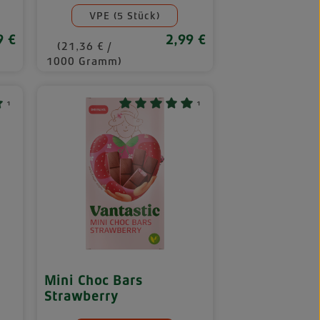
VPE (5 Stück)
9 €
2,99 €
lärer Preis:
Regulärer Preis:
(21,36 € /
1000 Gramm)
¹
¹
Mini Choc Bars
Strawberry