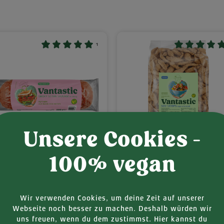
¹
Unsere Cookies -
100% vegan
oky Seitan Sausage
Soy Strips, Soja
r Slicing
Schnetzel
Wir verwenden Cookies, um deine Zeit auf unserer
Mengeneinheite
Einzel-Stück
Webseite noch besser zu machen. Deshalb würden wir
uns freuen, wenn du dem zustimmst. Hier kannst du
13,49 €
Regulärer Preis: