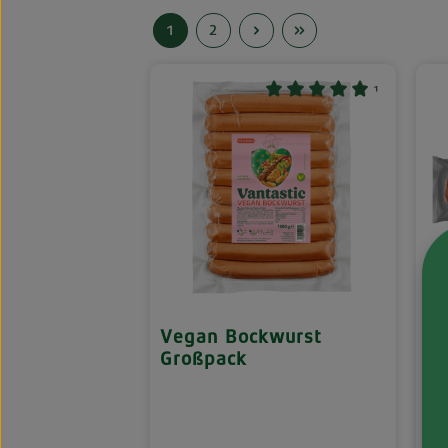
1
2
Seite
Seite
¹
Vegan Bockwurst
Sm
Großpack
fo