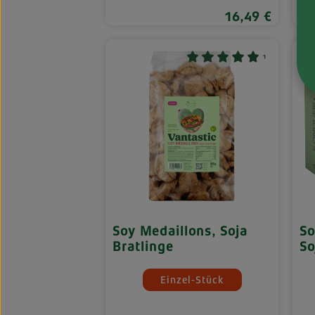
1
16,49 €
Regulärer Preis:
¹
Soy Medaillons, Soja
So
Bratlinge
So
auswä
Mengeneinheiten
M
Einzel-Stück