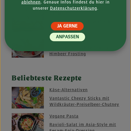
Chipotle-Sour-Cream-Dip
ablehnen
. Genaue Infos findest du hier in
unserer
Datenschutzerklärung
.
Süßwaren
Vegane weiße Profiteroles mit
JA GERNE
Himbeerfüllung
ANPASSEN
Süßwaren
Cupcakes mit White Choc &
Himbeer Frosting
Beliebteste Rezepte
Käse-Alternativen
Vantastic Cheezy Sticks mit
Wildkräuter-Preiselbeer-Chutney
Vegane Pasta
Ravioli-Salat im Asia-Style mit
Sesam-Soja-Dressing