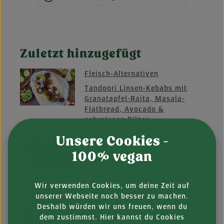
Zuletzt hinzugefügt
Fleisch-Alternativen
Tandoori Linsen-Kebabs mit
Granatapfel-Raita, Masala-
Flatbread, Avocado &
gebratenen Pilzen
Unsere Cookies -
Käse-Alternativen
100% vegan
Cheezy Sticks Italy mit
Zitronen-Rucola-Salat &
Auberginencreme
Wir verwenden Cookies, um deine Zeit auf
Fleisch-Alternativen
unserer Webseite noch besser zu machen.
Donuts mit gebackenen
Deshalb würden wir uns freuen, wenn du
Süßkartoffel-Würfeln &
dem zustimmst. Hier kannst du Cookies