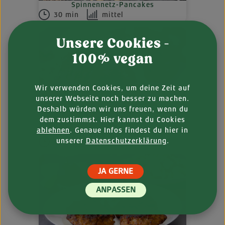
Spinnennetz-Pancakes
30 min
mittel
Unsere Cookies -
100% vegan
Wir verwenden Cookies, um deine Zeit auf
unserer Webseite noch besser zu machen.
Deshalb würden wir uns freuen, wenn du
dem zustimmst. Hier kannst du Cookies
ablehnen
. Genaue Infos findest du hier in
Saltimbocca mit Salbeibutter-Gnocchi
unserer
Datenschutzerklärung
.
1 h
einfach
JA GERNE
ANPASSEN