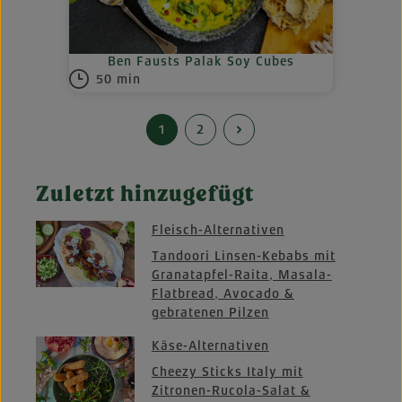
Ben Fausts Palak Soy Cubes
50 min
1
2
Seite
Seite
Zuletzt hinzugefügt
Fleisch-Alternativen
Tandoori Linsen-Kebabs mit
Granatapfel-Raita, Masala-
Flatbread, Avocado &
gebratenen Pilzen
Käse-Alternativen
Cheezy Sticks Italy mit
Zitronen-Rucola-Salat &