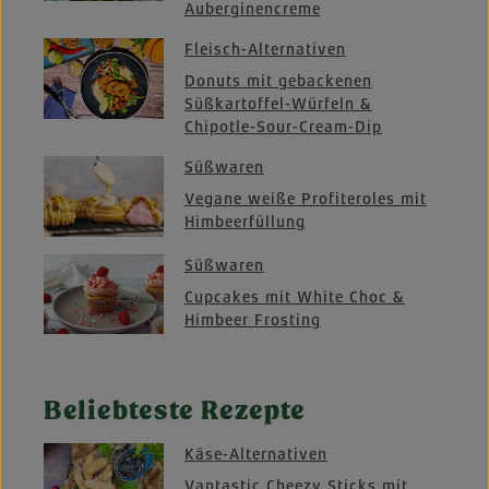
Auberginencreme
Fleisch-Alternativen
Donuts mit gebackenen
Süßkartoffel-Würfeln &
Chipotle-Sour-Cream-Dip
Süßwaren
Vegane weiße Profiteroles mit
Himbeerfüllung
Süßwaren
Cupcakes mit White Choc &
Himbeer Frosting
Beliebteste Rezepte
Käse-Alternativen
Vantastic Cheezy Sticks mit