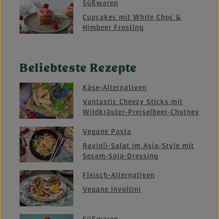
Süßwaren
Cupcakes mit White Choc &
Himbeer Frosting
Beliebteste Rezepte
Käse-Alternativen
Vantastic Cheezy Sticks mit
Wildkräuter-Preiselbeer-Chutney
Vegane Pasta
Ravioli-Salat im Asia-Style mit
Sesam-Soja-Dressing
Fleisch-Alternativen
Vegane Involtini
Süßwaren