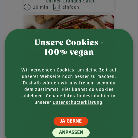
Fenchel-Orangen-Salat
30 min
einfach
Unsere Cookies -
100% vegan
Wir verwenden Cookies, um deine Zeit auf
unserer Webseite noch besser zu machen.
Mapo-Tofu Sichuan-Art
Deshalb würden wir uns freuen, wenn du
30 min
einfach
dem zustimmst. Hier kannst du Cookies
ablehnen
. Genaue Infos findest du hier in
unserer
Datenschutzerklärung
.
JA GERNE
ANPASSEN