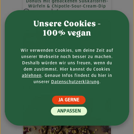
Donuts mit gebackenen Süßkartoffel-
Würfeln & Chipotle-Sour-Cream-Dip
40 min
einfach
Unsere Cookies -
100% vegan
Wir verwenden Cookies, um deine Zeit auf
unserer Webseite noch besser zu machen.
Deshalb würden wir uns freuen, wenn du
dem zustimmst. Hier kannst du Cookies
ablehnen
. Genaue Infos findest du hier in
Avocado-Choc-Creme
unserer
Datenschutzerklärung
.
15 min
einfach
JA GERNE
ANPASSEN