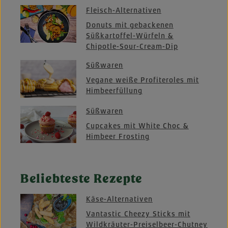
Fleisch-Alternativen
Donuts mit gebackenen
Süßkartoffel-Würfeln &
Chipotle-Sour-Cream-Dip
Süßwaren
Vegane weiße Profiteroles mit
Himbeerfüllung
Süßwaren
Cupcakes mit White Choc &
Himbeer Frosting
Beliebteste Rezepte
Käse-Alternativen
Vantastic Cheezy Sticks mit
Wildkräuter-Preiselbeer-Chutney